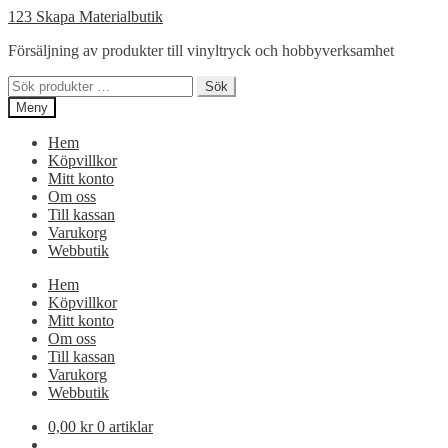
Hoppa
Hoppa
123 Skapa Materialbutik
till
till
Försäljning av produkter till vinyltryck och hobbyverksamhet
navigering
innehåll
Sök
Sök
efter:
Meny
Hem
Köpvillkor
Mitt konto
Om oss
Till kassan
Varukorg
Webbutik
Hem
Köpvillkor
Mitt konto
Om oss
Till kassan
Varukorg
Webbutik
0,00
kr
0 artiklar