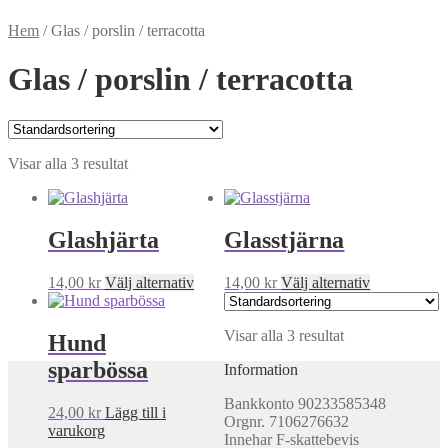
Hem
/
Glas / porslin / terracotta
Glas / porslin / terracotta
Visar alla 3 resultat
Glashjärta
Glasstjärna
Den
Den
14,00
kr
Välj alternativ
14,00
kr
Välj alternativ
här
här
produkten
produkten
har
Visar alla 3 resultat
har
Hund
flera
flera
sparbössa
Information
varianter.
varianter.
De
De
Bankkonto 90233585348
olika
olika
24,00
kr
Lägg till i
Orgnr. 7106276632
alternativen
alternativen
varukorg
Innehar F-skattebevis
kan
kan