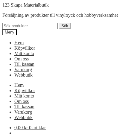
Hoppa
Hoppa
123 Skapa Materialbutik
till
till
Försäljning av produkter till vinyltryck och hobbyverksamhet
navigering
innehåll
Sök
Sök
efter:
Meny
Hem
Köpvillkor
Mitt konto
Om oss
Till kassan
Varukorg
Webbutik
Hem
Köpvillkor
Mitt konto
Om oss
Till kassan
Varukorg
Webbutik
0,00
kr
0 artiklar