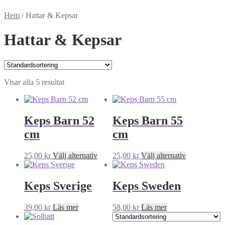
Hem
/
Hattar & Kepsar
Hattar & Kepsar
Visar alla 5 resultat
Keps Barn 52
Keps Barn 55
cm
cm
Den
Den
25,00
kr
Välj alternativ
25,00
kr
Välj alternativ
här
här
produkten
produkten
har
har
Keps Sverige
Keps Sweden
flera
flera
varianter.
varianter.
39,00
kr
Läs mer
58,00
kr
Läs mer
De
De
olika
olika