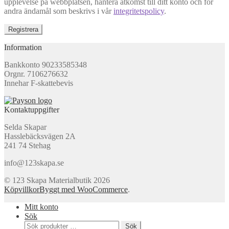
upplevelse på webbplatsen, hantera åtkomst till ditt konto och för
andra ändamål som beskrivs i vår
integritetspolicy
.
Registrera
Information
Bankkonto 90233585348
Orgnr. 7106276632
Innehar F-skattebevis
Kontaktuppgifter
Selda Skapar
Hasslebäcksvägen 2A
241 74 Stehag
info@123skapa.se
© 123 Skapa Materialbutik 2026
Köpvillkor
Byggt med WooCommerce
.
Mitt konto
Sök
Sök
Sök