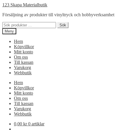
Hoppa
Hoppa
123 Skapa Materialbutik
till
till
Försäljning av produkter till vinyltryck och hobbyverksamhet
navigering
innehåll
Sök
Sök
efter:
Meny
Hem
Köpvillkor
Mitt konto
Om oss
Till kassan
Varukorg
Webbutik
Hem
Köpvillkor
Mitt konto
Om oss
Till kassan
Varukorg
Webbutik
0,00
kr
0 artiklar