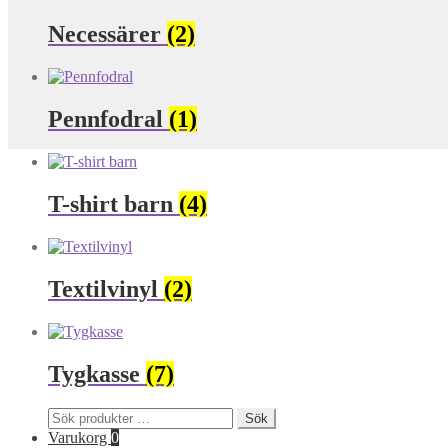
Necessärer
(2)
Pennfodral
(1)
T-shirt barn
(4)
Textilvinyl
(2)
Tygkasse
(7)
Sök
Sök
efter:
Varukorg
0