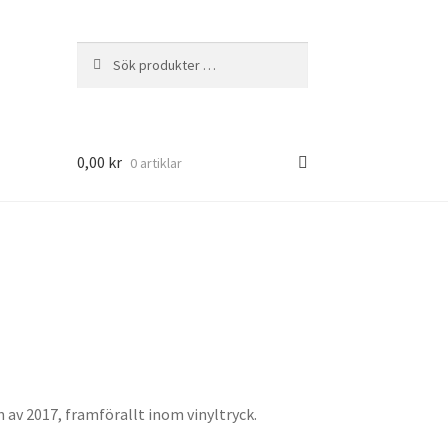
Sök
Sök
efter:
0,00
kr
0 artiklar
n av 2017, framförallt inom vinyltryck.