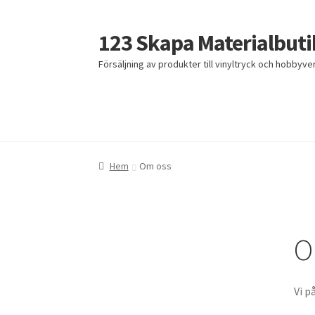
123 Skapa Materialbuti
Hoppa
Hoppa
till
till
Försäljning av produkter till vinyltryck och hobbyv
navigering
innehåll
Hem
Hem
Köpvillkor
Köpvillkor
Mitt konto
Mitt konto
Om oss
Om oss
Till kassan
Till kassan
Hem
Om oss
O
Vi p