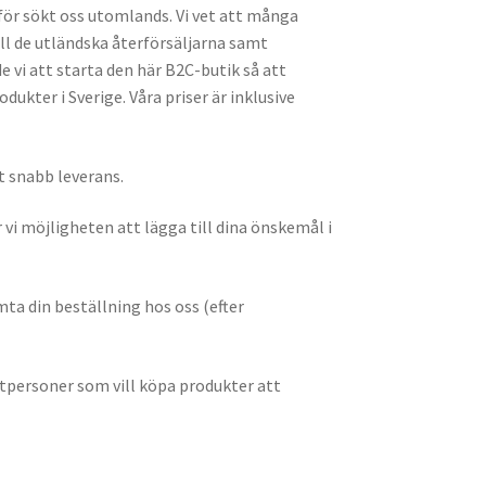
rför sökt oss utomlands. Vi vet att många
ll de utländska återförsäljarna samt
 vi att starta den här B2C-butik så att
kter i Sverige. Våra priser är inklusive
mt snabb leverans.
vi möjligheten att lägga till dina önskemål i
mta din beställning hos oss (efter
vatpersoner som vill köpa produkter att