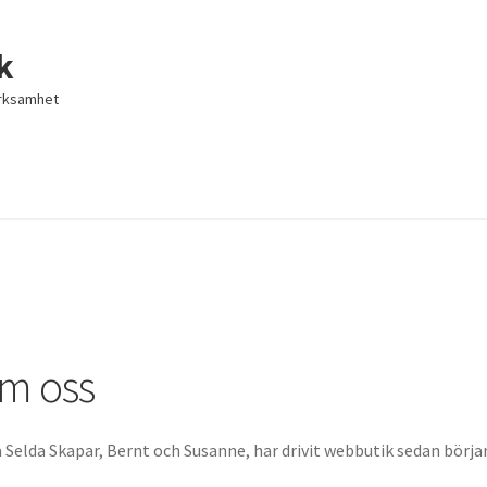
k
erksamhet
Varukorg
Varukorg
Webbutik
Webbutik
m oss
å Selda Skapar, Bernt och Susanne, har drivit webbutik sedan börja