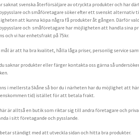
ar saknat svenska återförsäljare av otryckta produkter och har dä
ypysslare och småföretagare söker efter ett svenskt alternativ ti
igheten att kunna köpa några få produkter åt gången. Därför valde
ypysslare och småföretagare har möjligheten att handla sina produ
 och vi har enhetsfrakt på 75kr.
 mål är att ha bra kvalitet, hålla låga priser, personlig service sa
u saknar produkter eller färger kontakta oss gärna så undersöker 
ken.
inns i mellersta Skåne så bor du i närheten har du möjlighet att hä
enskommen tid) istället för att betala frakt.
här är alltså en butik som riktar sig till andra företagare och pri
nda i sitt företagande och pysslande.
rbetar ständigt med att utveckla sidan och hitta bra produkter.