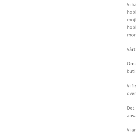
Vi h
hobb
möjl
hobb
moms
Vårt
Om d
buti
Vi f
över
Det 
anvä
Vi a