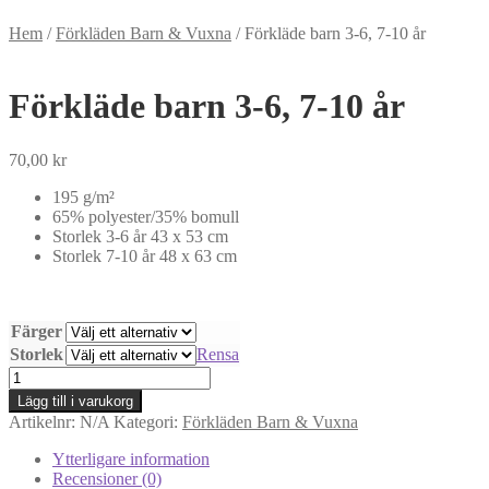
Hem
/
Förkläden Barn & Vuxna
/
Förkläde barn 3-6, 7-10 år
Förkläde barn 3-6, 7-10 år
70,00
kr
195 g/m²
65% polyester/35% bomull
Storlek 3-6 år 43 x 53 cm
Storlek 7-10 år 48 x 63 cm
Färger
Storlek
Rensa
Förkläde
barn
Lägg till i varukorg
3-
Artikelnr:
N/A
Kategori:
Förkläden Barn & Vuxna
6,
7-
Ytterligare information
10
Recensioner (0)