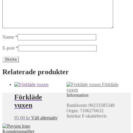
Namn
*
E-post
*
Relaterade produkter
Förkläde
vuxen
Information
Förkläde
vuxen
Bankkonto 90233585348
Orgnr. 7106276632
Innehar F-skattebevis
Den
95,00
kr
Välj alternativ
här
produkten
Kontaktuppgifter