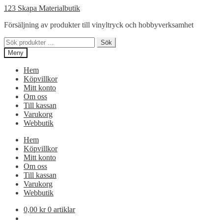
Hoppa
Hoppa
123 Skapa Materialbutik
till
till
Försäljning av produkter till vinyltryck och hobbyverksamhet
navigering
innehåll
Sök
Sök
efter:
Meny
Hem
Köpvillkor
Mitt konto
Om oss
Till kassan
Varukorg
Webbutik
Hem
Köpvillkor
Mitt konto
Om oss
Till kassan
Varukorg
Webbutik
0,00
kr
0 artiklar