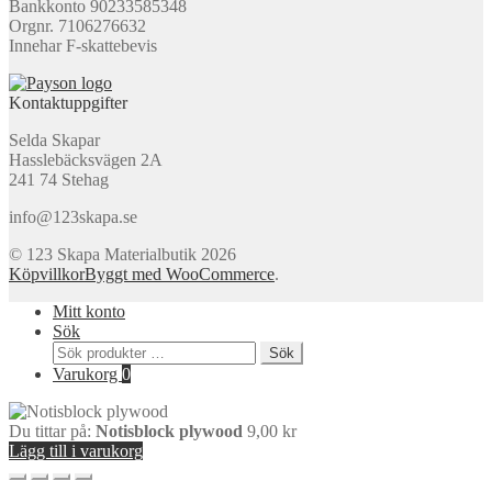
Bankkonto 90233585348
Orgnr. 7106276632
Innehar F-skattebevis
Kontaktuppgifter
Selda Skapar
Hasslebäcksvägen 2A
241 74 Stehag
info@123skapa.se
© 123 Skapa Materialbutik 2026
Köpvillkor
Byggt med WooCommerce
.
Mitt konto
Sök
Sök
Sök
efter:
Varukorg
0
Du tittar på:
Notisblock plywood
9,00
kr
Lägg till i varukorg