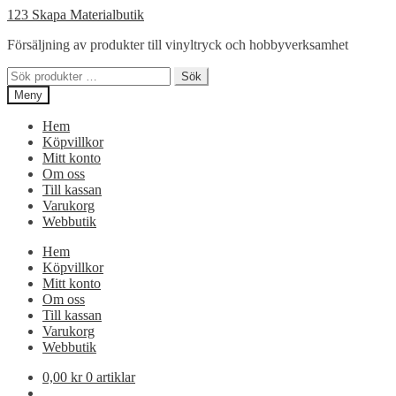
Hoppa
Hoppa
123 Skapa Materialbutik
till
till
Försäljning av produkter till vinyltryck och hobbyverksamhet
navigering
innehåll
Sök
Sök
efter:
Meny
Hem
Köpvillkor
Mitt konto
Om oss
Till kassan
Varukorg
Webbutik
Hem
Köpvillkor
Mitt konto
Om oss
Till kassan
Varukorg
Webbutik
0,00
kr
0 artiklar