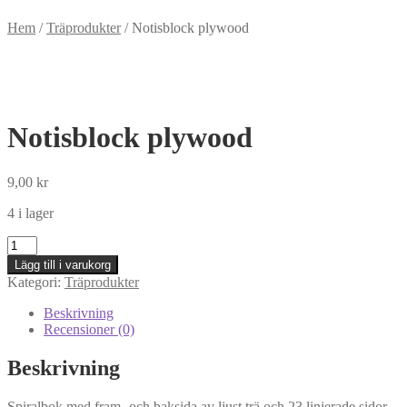
Hem
/
Träprodukter
/
Notisblock plywood
Notisblock plywood
9,00
kr
4 i lager
Notisblock
plywood
Lägg till i varukorg
mängd
Kategori:
Träprodukter
Beskrivning
Recensioner (0)
Beskrivning
Spiralbok med fram- och baksida av ljust trä och 23 linjerade sidor.