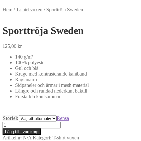
Hem
/
T-shirt vuxen
/
Sporttröja Sweden
Sporttröja Sweden
125,00
kr
140 g/m²
100% polyester
Gul och blå
Krage med kontrasterande kantband
Raglanärm
Sidpaneler och ärmar i mesh-material
Längre och rundad nederkant baktill
Förstärkta kantsömmar
Storlek
Rensa
Sporttröja
Sweden
Lägg till i varukorg
mängd
Artikelnr:
N/A
Kategori:
T-shirt vuxen