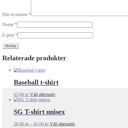
Din recension
*
Namn
*
E-post
*
Relaterade produkter
Baseball t-shirt
Den
65,00
kr
Välj alternativ
här
produkten
har
SG T-shirt unisex
flera
varianter.
Prisintervall:
Den
28,00
kr
–
45,00
kr
Välj alternativ
De