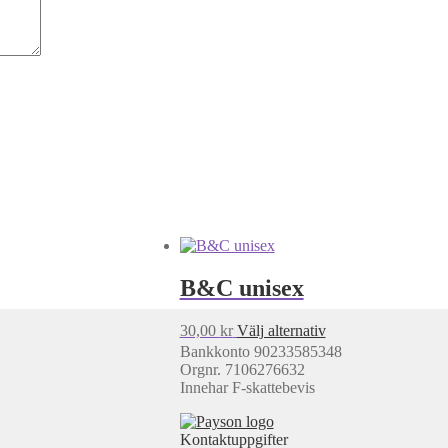
B&C unisex
Den
30,00
kr
Välj alternativ
här
Bankkonto 90233585348
produkten
Orgnr. 7106276632
har
Innehar F-skattebevis
flera
varianter.
De
Kontaktuppgifter