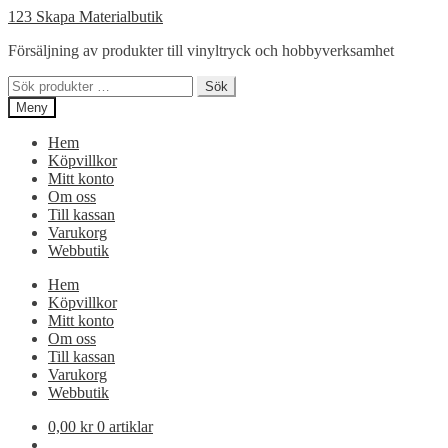
Hoppa
Hoppa
123 Skapa Materialbutik
till
till
Försäljning av produkter till vinyltryck och hobbyverksamhet
navigering
innehåll
Sök
Sök
efter:
Meny
Hem
Köpvillkor
Mitt konto
Om oss
Till kassan
Varukorg
Webbutik
Hem
Köpvillkor
Mitt konto
Om oss
Till kassan
Varukorg
Webbutik
0,00
kr
0 artiklar