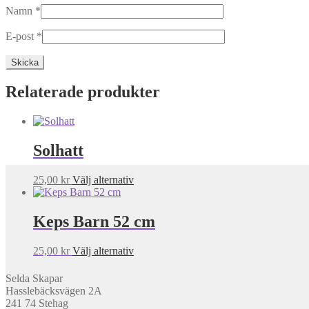
Namn
*
E-post
*
Relaterade produkter
Solhatt
Den
25,00
kr
Välj alternativ
här
produkten
har
Keps Barn 52 cm
flera
varianter.
Den
25,00
kr
Välj alternativ
De
här
olika
produkten
alternativen
Selda Skapar
har
kan
Hasslebäcksvägen 2A
flera
väljas
241 74 Stehag