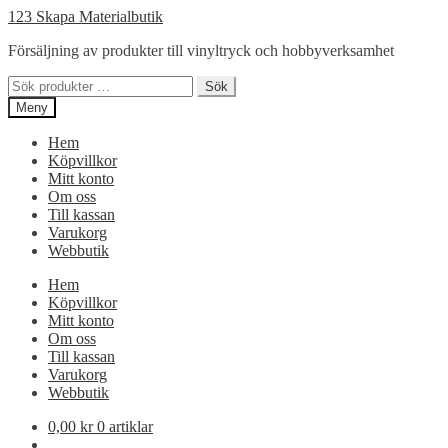
Hoppa
Hoppa
123 Skapa Materialbutik
till
till
Försäljning av produkter till vinyltryck och hobbyverksamhet
navigering
innehåll
Sök
Sök
efter:
Meny
Hem
Köpvillkor
Mitt konto
Om oss
Till kassan
Varukorg
Webbutik
Hem
Köpvillkor
Mitt konto
Om oss
Till kassan
Varukorg
Webbutik
0,00
kr
0 artiklar