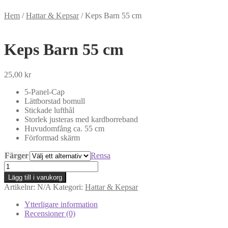
Hem
/
Hattar & Kepsar
/
Keps Barn 55 cm
Keps Barn 55 cm
25,00
kr
5-Panel-Cap
Lättborstad bomull
Stickade lufthål
Storlek justeras med kardborreband
Huvudomfång ca. 55 cm
Förformad skärm
Färger
Rensa
Keps
Barn
Lägg till i varukorg
55
Artikelnr:
N/A
Kategori:
Hattar & Kepsar
cm
mängd
Ytterligare information
Recensioner (0)