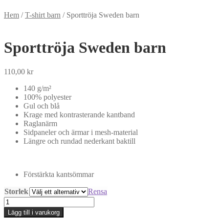
Hem
/
T-shirt barn
/
Sporttröja Sweden barn
Sporttröja Sweden barn
110,00
kr
140 g/m²
100% polyester
Gul och blå
Krage med kontrasterande kantband
Raglanärm
Sidpaneler och ärmar i mesh-material
Längre och rundad nederkant baktill
Förstärkta kantsömmar
Storlek
Rensa
Sporttröja
Sweden
Lägg till i varukorg
barn