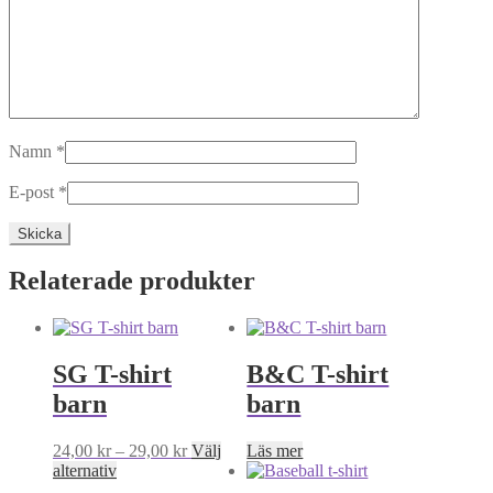
Namn
*
E-post
*
Relaterade produkter
SG T-shirt
B&C T-shirt
barn
barn
Prisintervall:
24,00
kr
–
29,00
kr
Välj
Läs mer
Den
24,00 kr
alternativ
här
till