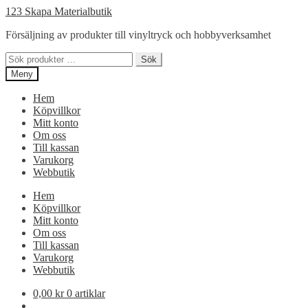
Hoppa
Hoppa
123 Skapa Materialbutik
till
till
Försäljning av produkter till vinyltryck och hobbyverksamhet
navigering
innehåll
Sök
Sök
efter:
Meny
Hem
Köpvillkor
Mitt konto
Om oss
Till kassan
Varukorg
Webbutik
Hem
Köpvillkor
Mitt konto
Om oss
Till kassan
Varukorg
Webbutik
0,00
kr
0 artiklar