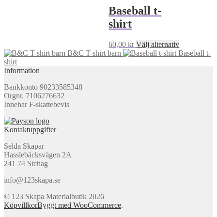
produkten
29,00 kr
Baseball t-
har
shirt
flera
varianter.
De
Den
60,00
kr
Välj alternativ
olika
här
B&C T-shirt barn
Baseball t-
alternativen
produkten
shirt
kan
har
Information
väljas
flera
på
Bankkonto 90233585348
varianter.
produktsidan
Orgnr. 7106276632
De
Innehar F-skattebevis
olika
alternativen
kan
Kontaktuppgifter
väljas
på
Selda Skapar
produktsida
Hasslebäcksvägen 2A
241 74 Stehag
info@123skapa.se
© 123 Skapa Materialbutik 2026
Köpvillkor
Byggt med WooCommerce
.