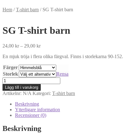
Hem
/
T-shirt barn
/
SG T-shirt barn
SG T-shirt barn
Prisintervall:
24,00
kr
–
29,00
kr
24,00 kr
En mjuk tröja i flera olika färgval. Finns i storlekarna 90-152.
till
29,00 kr
Färger
Storlek
Rensa
SG
T-
Lägg till i varukorg
shirt
Artikelnr:
N/A
Kategori:
T-shirt barn
barn
mängd
Beskrivning
Ytterligare information
Recensioner (0)
Beskrivning