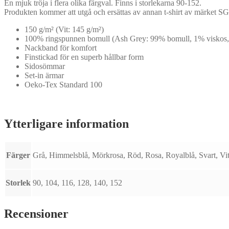
En mjuk tröja i flera olika färgval. Finns i storlekarna 90-152.
Produkten kommer att utgå och ersättas av annan t-shirt av märket SG
150 g/m² (Vit: 145 g/m²)
100% ringspunnen bomull (Ash Grey: 99% bomull, 1% viskos,
Nackband för komfort
Finstickad för en superb hållbar form
Sidosömmar
Set-in ärmar
Oeko-Tex Standard 100
Ytterligare information
Färger
Grå, Himmelsblå, Mörkrosa, Röd, Rosa, Royalblå, Svart, Vi
Storlek
90, 104, 116, 128, 140, 152
Recensioner