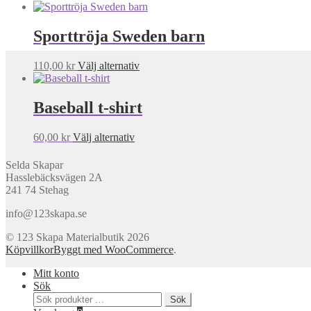
Sporttröja Sweden barn
Den
110,00
kr
Välj alternativ
här
produkten
har
Baseball t-shirt
flera
varianter.
Den
60,00
kr
Välj alternativ
De
här
olika
produkten
alternativen
Selda Skapar
har
kan
Hasslebäcksvägen 2A
flera
väljas
241 74 Stehag
varianter.
på
De
info@123skapa.se
produktsidan
olika
alternativen
© 123 Skapa Materialbutik 2026
kan
Köpvillkor
Byggt med WooCommerce
.
väljas
Mitt konto
på
Sök
produktsidan
Sök
Sök
efter: