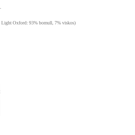
.
 Light Oxford: 93% bomull, 7% viskos)
t