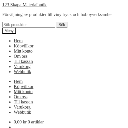
Hoppa
Hoppa
123 Skapa Materialbutik
till
till
Försäljning av produkter till vinyltryck och hobbyverksamhet
navigering
innehåll
Sök
Sök
efter:
Meny
Hem
Köpvillkor
Mitt konto
Om oss
Till kassan
Varukorg
Webbutik
Hem
Köpvillkor
Mitt konto
Om oss
Till kassan
Varukorg
Webbutik
0,00
kr
0 artiklar