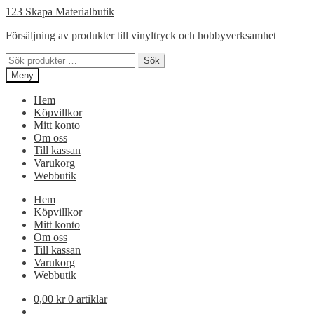
Hoppa
Hoppa
123 Skapa Materialbutik
till
till
Försäljning av produkter till vinyltryck och hobbyverksamhet
navigering
innehåll
Sök
Sök
efter:
Meny
Hem
Köpvillkor
Mitt konto
Om oss
Till kassan
Varukorg
Webbutik
Hem
Köpvillkor
Mitt konto
Om oss
Till kassan
Varukorg
Webbutik
0,00
kr
0 artiklar