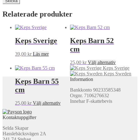
Relaterade produkter
Keps Sverige
Keps Barn 52
cm
39,00
kr
Läs mer
Den
25,00
kr
Välj alternativ
här
Keps Sverige
produkten
Keps Sweden
har
Information
Keps Barn 55
flera
cm
Bankkonto 90233585348
varianter.
Orgnr. 7106276632
De
Innehar F-skattebevis
olika
Den
25,00
kr
Välj alternativ
alternativen
här
kan
produkten
Kontaktuppgifter
väljas
har
på
flera
Selda Skapar
produktsida
varianter.
Hasslebäcksvägen 2A
De
241 74 Stehag